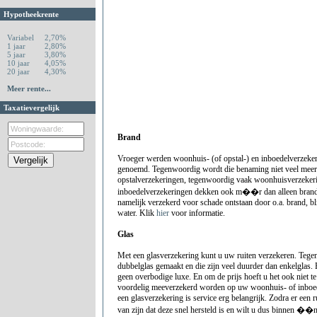
Hypotheekrente
Variabel
2,70%
1 jaar
2,80%
5 jaar
3,80%
10 jaar
4,05%
20 jaar
4,30%
Meer rente...
Taxatievergelijk
Brand
Vroeger werden woonhuis- (of opstal-) en inboedelverzeke
genoemd. Tegenwoordig wordt die benaming niet veel meer 
opstalverzekeringen, tegenwoordig vaak woonhuisverzeker
inboedelverzekeringen dekken ook m��r dan alleen brands
namelijk verzekerd voor schade ontstaan door o.a. brand, bl
water. Klik
hier
voor informatie.
Glas
Met een glasverzekering kunt u uw ruiten verzekeren. Teg
dubbelglas gemaakt en die zijn veel duurder dan enkelglas.
geen overbodige luxe. En om de prijs hoeft u het ook niet t
voordelig meeverzekerd worden op uw woonhuis- of inboed
een glasverzekering is service erg belangrijk. Zodra er een ru
van zijn dat deze snel hersteld is en wilt u dus binnen ��n