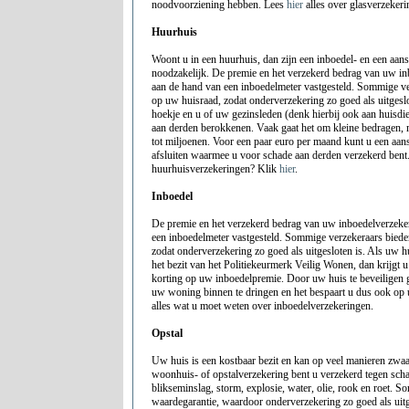
noodvoorziening hebben. Lees
hier
alles over glasverzekeri
Huurhuis
Woont u in een huurhuis, dan zijn een inboedel- en een aan
noodzakelijk. De premie en het verzekerd bedrag van uw i
aan de hand van een inboedelmeter vastgesteld. Sommige ve
op uw huisraad, zodat onderverzekering zo goed als uitgeslot
hoekje en u of uw gezinsleden (denk hierbij ook aan huisd
aan derden berokkenen. Vaak gaat het om kleine bedragen,
tot miljoenen. Voor een paar euro per maand kunt u een aan
afsluiten waarmee u voor schade aan derden verzekerd bent
huurhuisverzekeringen? Klik
hier
.
Inboedel
De premie en het verzekerd bedrag van uw inboedelverzeke
een inboedelmeter vastgesteld. Sommige verzekeraars bied
zodat onderverzekering zo goed als uitgesloten is. Als uw hu
het bezit van het Politiekeurmerk Veilig Wonen, dan krijgt u
korting op uw inboedelpremie. Door uw huis te beveiligen 
uw woning binnen te dringen en het bespaart u dus ook op
alles wat u moet weten over inboedelverzekeringen.
Opstal
Uw huis is een kostbaar bezit en kan op veel manieren zwa
woonhuis- of opstalverzekering bent u verzekerd tegen schad
blikseminslag, storm, explosie, water, olie, rook en roet. 
waardegarantie, waardoor onderverzekering zo goed als uitg