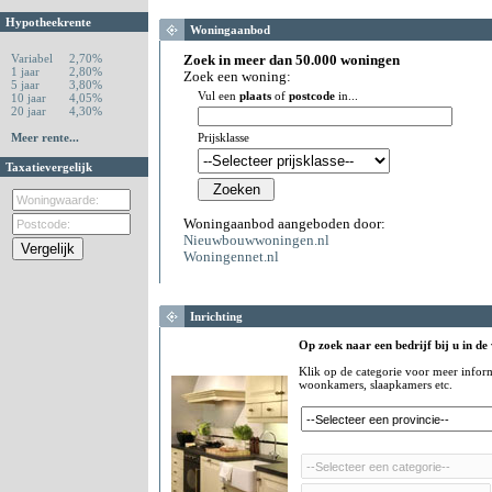
Hypotheekrente
Woningaanbod
Variabel
2,70%
Zoek in meer dan 50.000 woningen
1 jaar
2,80%
Zoek een woning:
5 jaar
3,80%
Vul een
plaats
of
postcode
in...
10 jaar
4,05%
20 jaar
4,30%
Meer rente...
Prijsklasse
Taxatievergelijk
Woningaanbod aangeboden door:
Nieuwbouwwoningen.nl
Woningennet.nl
Inrichting
Op zoek naar een bedrijf bij u in de
Klik op de categorie voor meer infor
woonkamers, slaapkamers etc.