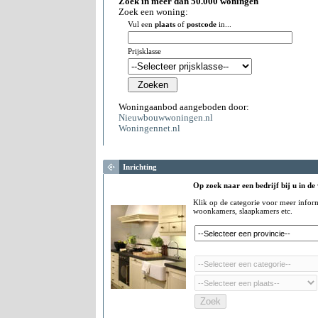
Zoek in meer dan 50.000 woningen
Zoek een woning:
Vul een
plaats
of
postcode
in...
Prijsklasse
Woningaanbod aangeboden door:
Nieuwbouwwoningen.nl
Woningennet.nl
Inrichting
Op zoek naar een bedrijf bij u in de
Klik op de categorie voor meer infor
woonkamers, slaapkamers etc.