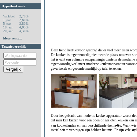
Hypotheekrente
Variabel
2,70%
1 jaar
2,80%
5 jaar
3,80%
10 jaar
4,05%
20 jaar
4,30%
Meer rente...
Taxatievergelijk
Deze trend heeft ervoor gezorgd dat er veel meer eisen word
De keuken is tegenwoordig niet meer de plaats om even snel
het is echt een culinaire ontspanningsruimte in de moder
tegenwoordig veel meer moderne keukenapparatuur voorzie
gevarieerde en gezonde maaltijd op tafel te zetten.
Door het gebruik van moderne keukenapparatuur wordt de 
dat men kan kiezen voor een open of gesloten keuken kan m
van kookeilanden en van verschillende thema�s. Want wie 
steriel wit te verkrijgen zijn hebben het mis. Er zijn vele st