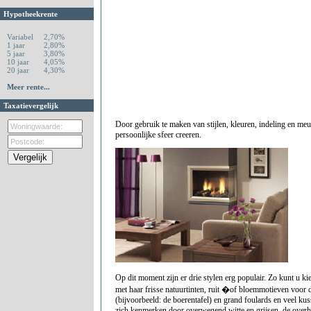
Hypotheekrente
Variabel
2,70%
1 jaar
2,80%
5 jaar
3,80%
10 jaar
4,05%
20 jaar
4,30%
Meer rente...
Taxatievergelijk
Door gebruik te maken van stijlen, kleuren, indeling en meu
persoonlijke sfeer creeren.
Op dit moment zijn er drie stylen erg populair. Zo kunt u 
met haar frisse natuurtinten, ruit �of bloemmotieven voor
(bijvoorbeeld: de boerentafel) en grand foulards en veel 
zich kenmerken door overwegend witte en grijsen de over