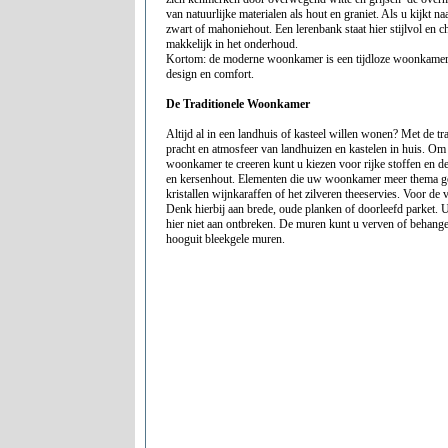
van natuurlijke materialen als hout en graniet. Als u kijkt 
zwart of mahoniehout. Een lerenbank staat hier stijlvol en c
makkelijk in het onderhoud.
Kortom: de moderne woonkamer is een tijdloze woonkamer
design en comfort.
De Traditionele Woonkamer
Altijd al in een landhuis of kasteel willen wonen? Met de t
pracht en atmosfeer van landhuizen en kastelen in huis. Om
woonkamer te creeren kunt u kiezen voor rijke stoffen en d
en kersenhout. Elementen die uw woonkamer meer thema ge
kristallen wijnkaraffen of het zilveren theeservies. Voor de 
Denk hierbij aan brede, oude planken of doorleefd parket.
hier niet aan ontbreken. De muren kunt u verven of behangen
hooguit bleekgele muren.