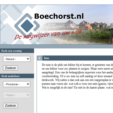
Zoek een woning
Tuin
De tuin is de plek om lekker bij te komen, te genieten van d
en om lekker voor uw planten te zorgen. Maar eerst moet 
aangelegd. Een van de belangrijkste aspecten voor het aanle
Zoek makelaar
voorbereiding. Of u uw tuin nu zelf aanlegt of door iemand 
denkwerk. Wij raden u dan ook aan om een stappenplan te 
punten naar voren als: wat wilt u voor een tuin (gazon, vijve
Wat is mogelijk in de tuin? En niet in de laatste plaats: wat 