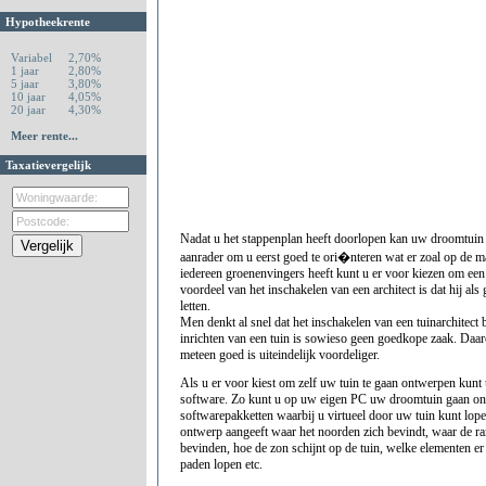
Hypotheekrente
Variabel
2,70%
1 jaar
2,80%
5 jaar
3,80%
10 jaar
4,05%
20 jaar
4,30%
Meer rente...
Taxatievergelijk
Nadat u het stappenplan heeft doorlopen kan uw droomtuin 
aanrader om u eerst goed te ori�nteren wat er zoal op de ma
iedereen groenenvingers heeft kunt u er voor kiezen om een t
voordeel van het inschakelen van een architect is dat hij al
letten.
Men denkt al snel dat het inschakelen van een tuinarchitect b
inrichten van een tuin is sowieso geen goedkope zaak. Daar
meteen goed is uiteindelijk voordeliger.
Als u er voor kiest om zelf uw tuin te gaan ontwerpen kunt
software. Zo kunt u op uw eigen PC uw droomtuin gaan ont
softwarepakketten waarbij u virtueel door uw tuin kunt lope
ontwerp aangeeft waar het noorden zich bevindt, waar de ra
bevinden, hoe de zon schijnt op de tuin, welke elementen e
paden lopen etc.