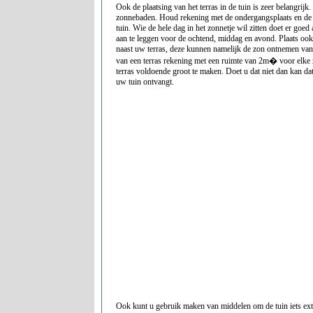
Ook de plaatsing van het terras in de tuin is zeer belangrijk
zonnebaden. Houd rekening met de ondergangsplaats en de
tuin. Wie de hele dag in het zonnetje wil zitten doet er goed
aan te leggen voor de ochtend, middag en avond. Plaats oo
naast uw terras, deze kunnen namelijk de zon ontnemen van 
van een terras rekening met een ruimte van 2m� voor elke 
terras voldoende groot te maken. Doet u dat niet dan kan dat to
uw tuin ontvangt.
Ook kunt u gebruik maken van middelen om de tuin iets extr