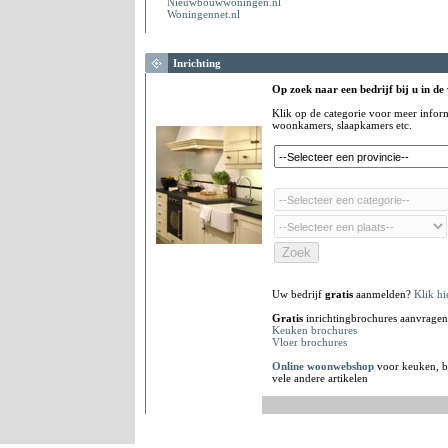
Nieuwbouwwoningen.nl
Woningennet.nl
Inrichting
Op zoek naar een bedrijf bij u in de
Klik op de categorie voor meer infor
woonkamers, slaapkamers etc.
Uw bedrijf
gratis
aanmelden?
Klik hi
Gratis
inrichtingbrochures aanvragen
Keuken brochures
Vloer brochures
Online woonwebshop
voor keuken, b
vele andere artikelen