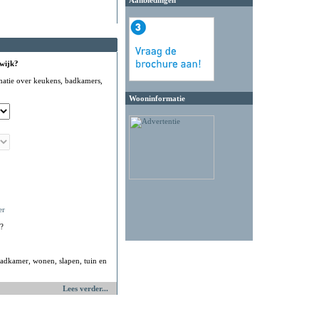
Aanbiedingen
 wijk?
matie over keukens, badkamers,
Wooninformatie
er
?
adkamer, wonen, slapen, tuin en
Lees verder...