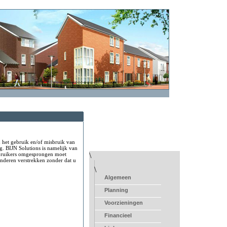
n het gebruik en/of misbruik van
g. BIJN Solutions is namelijk van
ebruikers omgesprongen moet
\
nderen verstrekken zonder dat u
\
Algemeen
Planning
Voorzieningen
Financieel