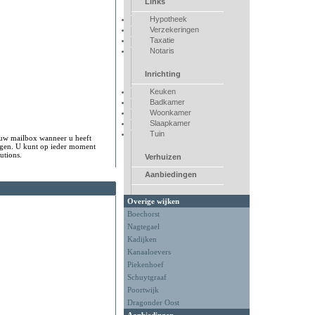
Links
Hypotheek
Verzekeringen
Taxatie
Notaris
Inrichting
Keuken
Badkamer
Woonkamer
Slaapkamer
Tuin
 uw mailbox wanneer u heeft
angen. U kunt op ieder moment
utions.
Verhuizen
Aanbiedingen
Overige wijken
Boechorst
Nagtegael
Kadijken
Kanaaloevers
Piekenhoef
Schuytgraaf
Poortwijk
Dragonder Oost