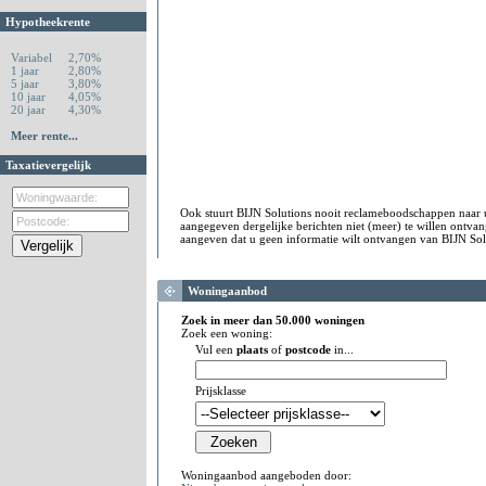
Hypotheekrente
Variabel
2,70%
1 jaar
2,80%
5 jaar
3,80%
10 jaar
4,05%
20 jaar
4,30%
Meer rente...
Taxatievergelijk
Ook stuurt BIJN Solutions nooit reclameboodschappen naar
aangegeven dergelijke berichten niet (meer) te willen ontv
aangeven dat u geen informatie wilt ontvangen van BIJN Sol
Woningaanbod
Zoek in meer dan 50.000 woningen
Zoek een woning:
Vul een
plaats
of
postcode
in...
Prijsklasse
Woningaanbod aangeboden door: