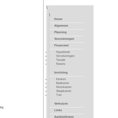
\
\
Home
Algemeen
Planning
Voorzieningen
Financieel
Hypotheek
Verzekeringen
Taxatie
Notaris
Inrichting
Keuken
Badkamer
Woonkamer
Slaapkamer
Tuin
Verhuizen
bij
Links
Aanbiedingen