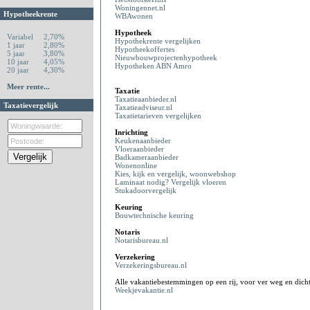
Woningennet.nl
Hypotheekrente
WBAwonen
Hypotheek
Variabel
2,70%
Hypothekrente vergelijken
1 jaar
2,80%
Hypotheekoffertes
5 jaar
3,80%
Nieuwbouwprojectenhypotheek
10 jaar
4,05%
Hypotheken ABN Amro
20 jaar
4,30%
Meer rente...
Taxatie
Taxatieaanbieder.nl
Taxatievergelijk
Taxatieadviseur.nl
Taxatietarieven vergelijken
Inrichting
Keukenaanbieder
Vloeraanbieder
Badkameraanbieder
Wonenonline
Kies, kijk en vergelijk, woonwebshop
Laminaat nodig? Vergelijk vloeren
Stukadoorvergelijk
Keuring
Bouwtechnische keuring
Notaris
Notarisbureau.nl
Verzekering
Verzekeringsbureau.nl
Alle vakantiebestemmingen op een rij, voor ver weg en dicht
Weekjevakantie.nl