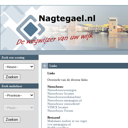
Zoek een woning
Links
Links
Overzicht van de diverse links:
Zoek makelaar
Nieuwbouw
Nieuwbouwwoningen
Nieuwbouw locaties
Nieuwbouwzoekmachine
Nieuwbouw.startpagina.nl
Nieuwbouw nieuwsbrief
VINEX locaties
Nieuwbouw Forum
Bestaand
Makelaars zoeken in uw regio
vve.startpagina.nl
HetMooisteHuis