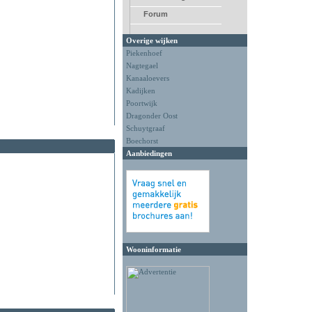
Forum
Overige wijken
Piekenhoef
Nagtegael
Kanaaloevers
Kadijken
Poortwijk
Dragonder Oost
Schuytgraaf
Boechorst
Aanbiedingen
Wooninformatie