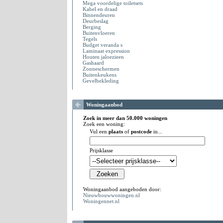
Mega voordelige toiletsets
Kabel en draad
Binnendeuren
Deurbeslag
Berging
Buitenvloeren
Tegels
Budget veranda s
Laminaat expression
Houten jaloezieen
Gashaard
Zonneschermen
Buitenkeukens
Gevelbekleding
Woningaanbod
Zoek in meer dan 50.000 woningen
Zoek een woning:
Vul een
plaats
of
postcode
in...
Prijsklasse
Woningaanbod aangeboden door:
Nieuwbouwwoningen.nl
Woningennet.nl