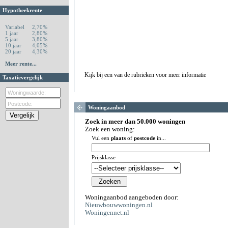
Hypotheekrente
Variabel
2,70%
1 jaar
2,80%
5 jaar
3,80%
10 jaar
4,05%
20 jaar
4,30%
Meer rente...
Kijk bij een van de rubrieken voor meer informatie
Taxatievergelijk
Woningaanbod
Zoek in meer dan 50.000 woningen
Zoek een woning:
Vul een
plaats
of
postcode
in...
Prijsklasse
Woningaanbod aangeboden door:
Nieuwbouwwoningen.nl
Woningennet.nl