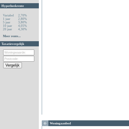
Hypotheekrente
Variabel
2,70%
1 jaar
2,80%
5 jaar
3,80%
10 jaar
4,05%
20 jaar
4,30%
Meer rente...
Taxatievergelijk
Woningaanbod