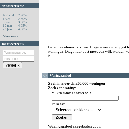
Hypotheekrente
Variabel
2,70%
1 jaar
2,80%
5 jaar
3,80%
10 jaar
4,05%
20 jaar
4,30%
Meer rente...
Taxatievergelijk
Deze nieuwbouwwijk heet Dragonder-oost en gaat b
woningen. Dragonder-oost moet een wijk worden waa
is.
Woningaanbod
Zoek in meer dan 50.000 woningen
Zoek een woning:
Vul een
plaats
of
postcode
in...
Prijsklasse
Woningaanbod aangeboden door: