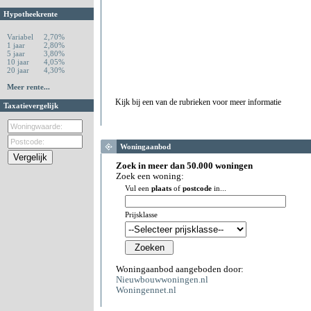
Hypotheekrente
Variabel
2,70%
1 jaar
2,80%
5 jaar
3,80%
10 jaar
4,05%
20 jaar
4,30%
Meer rente...
Kijk bij een van de rubrieken voor meer informatie
Taxatievergelijk
Woningaanbod
Zoek in meer dan 50.000 woningen
Zoek een woning:
Vul een
plaats
of
postcode
in...
Prijsklasse
Woningaanbod aangeboden door:
Nieuwbouwwoningen.nl
Woningennet.nl