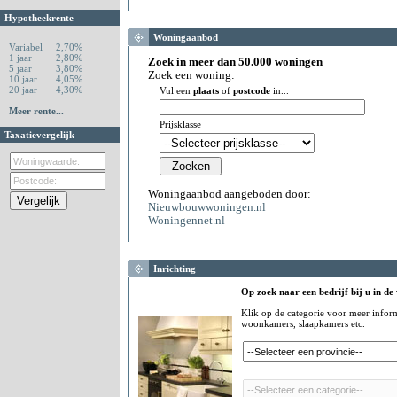
Hypotheekrente
Woningaanbod
Variabel
2,70%
1 jaar
2,80%
Zoek in meer dan 50.000 woningen
5 jaar
3,80%
Zoek een woning:
10 jaar
4,05%
20 jaar
4,30%
Vul een
plaats
of
postcode
in...
Meer rente...
Prijsklasse
Taxatievergelijk
Woningaanbod aangeboden door:
Nieuwbouwwoningen.nl
Woningennet.nl
Inrichting
Op zoek naar een bedrijf bij u in de
Klik op de categorie voor meer infor
woonkamers, slaapkamers etc.